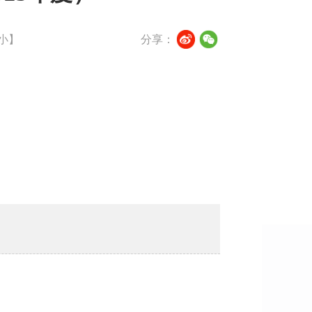
小
】
分享：