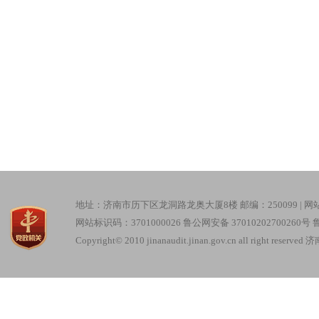
地址：济南市历下区龙洞路龙奥大厦8楼 邮编：250099 |
网
网站标识码：3701000026
鲁公网安备 37010202700260号
鲁
Copyright© 2010 jinanaudit.jinan.gov.cn all right re