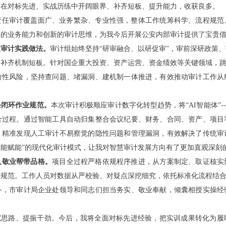
，在对标先进、实战历练中开阔眼界、补齐短板、提升能力，收获良多。
责任审计覆盖面广、业务繁杂、专业性强，整体工作统筹科学、流程规范
实的业务能力和创新的审计思维，为我今后开展公安内部审计提供了宝贵
型审计实践做法。
审计组始终坚持“研审融合、以研促审”，审前深研政策
补齐机制短板。针对国企重大投资、资产运营、资金绩效等关键领域，跳
向性风险，坚持查问题、堵漏洞、建机制一体推进，有效推动审计工作从
条闭环作业规范。
本次审计积极顺应审计数字化转型趋势，将“AI智能体”-
全过程。通过智能工具自动归集整合会议纪要、财务、合同、资产、项目
，精准发现人工审计不易察觉的隐性问题和管理漏洞，有效解决了传统审
智能赋能”的现代化审计模式，让我对智慧审计发展方向有了更加直观深刻
人敬业帮带品格。
项目全过程严格依规程序推进，从方案制定、取证核实
规范。工作人员对数据从严校验、对疑点深挖细究，依托标准化流程结合
务，市审计局企业处领导和同志们担当务实、敬业奉献，倾囊相授实操经
拓宽思路、提振干劲。今后，我将全面对标先进经验，把实训成果转化为履