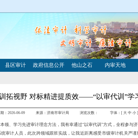
县区审计
政府信息公开
他山之石
内审天地
训拓视野 对标精进提质效——“以审代训”学
：2026-06-09
来源：济南市审计局
浏览次数：
字体：[
大
中
小
本领、学习先进审计理念方法，我有幸通过“以审代训”方式，全程参与
系统审计人员，此次跨领域跟班实战，让我近距离感受市级审计机关严谨