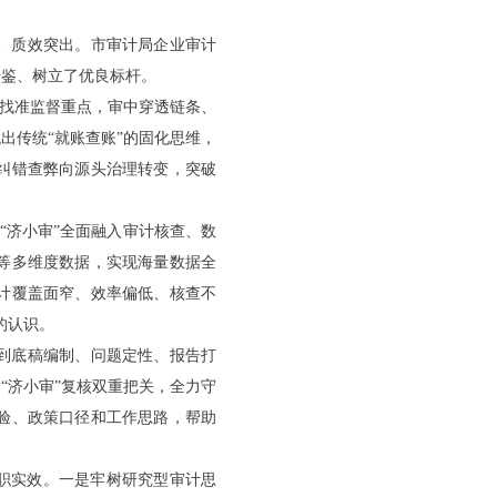
、质效突出。市审计局企业审计
借鉴、树立了优良标杆。
、找准监督重点，审中穿透链条、
出传统“就账查账”的固化思维，
纠错查弊向源头治理转变，突破
-“济小审”全面融入审计核查、数
等多维度数据，实现海量数据全
计覆盖面窄、效率偏低、核查不
的认识。
到底稿编制、问题定性、报告打
“济小审”复核双重把关，全力守
验、政策口径和工作思路，帮助
职实效。一是牢树研究型审计思