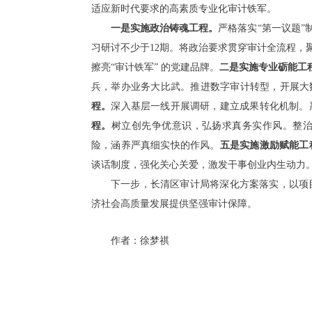
适应新时代要求的高素质专业化审计铁军。
一是实施政治铸魂工程。
严格落实“第一议题”
习研讨不少于12期。将政治要求贯穿审计全流程，
擦亮“审计铁军” 的党建品牌。
二
是实施专业砺能工
兵，举办业务大比武。推进数字审计转型，开展大
程。
深入基层一线开展调研，建立成果转化机制。
程。
树立创先争优意识，弘扬求真务实作风。整
险，涵养严真细实快的作风。
五是实施激励赋能工
谈话制度，强化关心关爱，激发干事创业内生动力
下一步，长清区审计局将深化方案落实，以项
济社会高质量发展提供坚强审计保障。
作者：徐梦祺