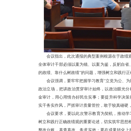
会议指出，此次通报的典型案例根源在于政绩观
全体审计干部必须以案为镜、以案为鉴，反躬自省
的政绩、靠什么树政绩”的问题，增强树立和践行正
会议强调，要牢牢把握学习教育“立党为公、为
政治立场，把讲政治贯穿审计始终，以政治眼光分
金审计，用心用情办好民生实事；要提升科学决策
实干务实作风，严抓审计质量管控，敢于较真碰硬
会议要求，要以此次警示教育为契机，推动学
树立和践行正确政绩观的重要论述，切实筑牢思想根
整改台账，真查真改、务求实效；要在成果转化上持