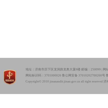
地址：济南市历下区龙洞路龙奥大厦8楼 邮编：250099 |
网
网站标识码：3701000026
鲁公网安备 37010202700260号
鲁
Copyright© 2010 jinanaudit.jinan.gov.cn all right re