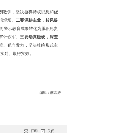
例教训，坚决摒弃特权思想和侥
想堤坝。
二要深耕主业，转风提
，将警示教育成果转化为履职尽责
审计铁军。
三要动真碰硬，深查
策、靶向发力，坚决杜绝形式主
到实处、取得实效。
编辑：解宏涛
打印
关闭