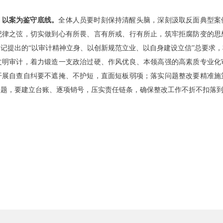
，以案为鉴守底线。
全体人员要时刻保持清醒头脑，深刻汲取反面典型案
纪律之弦，切实做到心有所畏、言有所戒、行有所止，筑牢拒腐防变的思
记提出的“以审计精神立身、以创新规范立业、以自身建设立信”总要求
文明审计，着力锻造一支政治过硬、作风优良、本领高强的高素质专业化
开展自查自纠要不遮掩、不护短，直面短板弱项；落实问题整改要精准施
问题，要建立台账、逐项销号，压实责任链条，确保整改工作不折不扣落