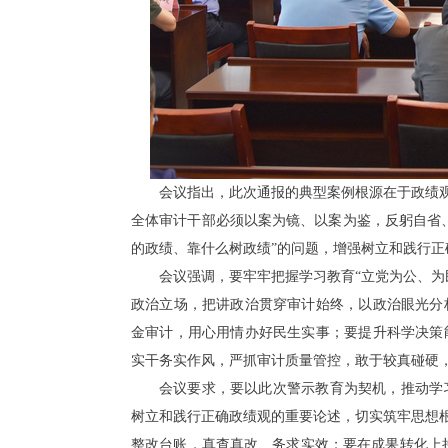
会议指出，此次通报的典型案例根源在于政绩观
全体审计干部必须以案为镜、以案为鉴，反躬自省
的政绩、靠什么树政绩”的问题，增强树立和践行正
会议强调，要牢牢把握学习教育“立党为公、为
政治立场，把讲政治贯穿审计始终，以政治眼光分
金审计，用心用情办好民生实事；要提升科学决策
实干务实作风，严抓审计质量管控，敢于较真碰硬
会议要求，要以此次警示教育为契机，推动学
树立和践行正确政绩观的重要论述，切实筑牢思想根
整改台账，真查真改、务求实效；要在成果转化上持