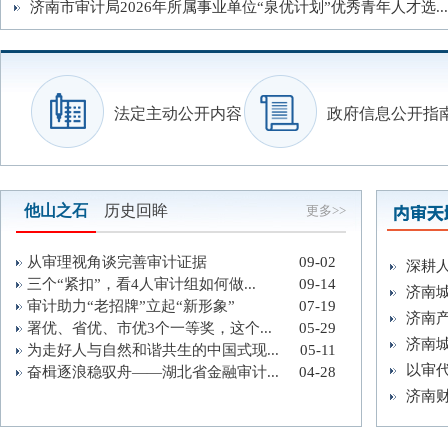
济南市审计局2026年所属事业单位“泉优计划”优秀青年人才选...
法定主动公开内容
政府信息公开指
他山之石
历史回眸
更多>>
从审理视角谈完善审计证据
09-02
深耕人
三个“紧扣”，看4人审计组如何做...
09-14
济南城
审计助力“老招牌”立起“新形象”
07-19
济南产
署优、省优、市优3个一等奖，这个...
05-29
济南城
为走好人与自然和谐共生的中国式现...
05-11
以审代
奋楫逐浪稳驭舟——湖北省金融审计...
04-28
济南财