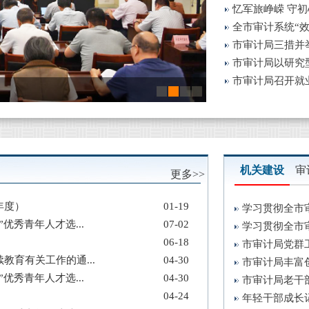
忆军旅峥嵘 守初
全市审计系统“效
市审计局三措并举
市审计局以研究型
市审计局召开就业
全市审计系统“效能跃
机关建设
审
更多>>
年度）
01-19
学习贯彻全市审
优秀青年人才选...
07-02
学习贯彻全市审
06-18
市审计局党群工
教育有关工作的通...
04-30
市审计局丰富
优秀青年人才选...
04-30
市审计局老干部
04-24
年轻干部成长记 