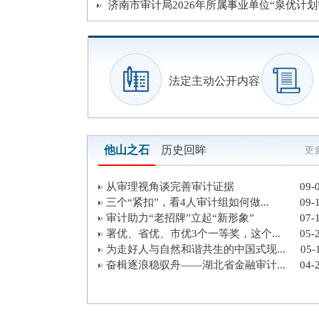
济南市审计局2026年所属事业单位“泉优计划”
法定主动公开内容
他山之石
历史回眸
更多
从审理视角谈完善审计证据
09-
三个“紧扣”，看4人审计组如何做...
09-
审计助力“老招牌”立起“新形象”
07-
署优、省优、市优3个一等奖，这个...
05-
为走好人与自然和谐共生的中国式现...
05-
奋楫逐浪稳驭舟——湖北省金融审计...
04-