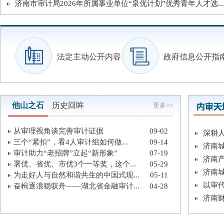
济南市审计局2026年所属事业单位“泉优计划”优秀青年人才选...
法定主动公开内容
政府信息公开指
他山之石
历史回眸
更多>>
从审理视角谈完善审计证据
09-02
深耕人
三个“紧扣”，看4人审计组如何做...
09-14
济南城
审计助力“老招牌”立起“新形象”
07-19
济南产
署优、省优、市优3个一等奖，这个...
05-29
济南城
为走好人与自然和谐共生的中国式现...
05-11
以审代
奋楫逐浪稳驭舟——湖北省金融审计...
04-28
济南财